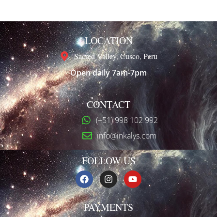
LOCATION
Sacred Valley, Cusco, Peru
Open daily 7am-7pm
CONTACT
(+51) 998 102 992
info@inkalys.com
FOLLOW US
PAYMENTS