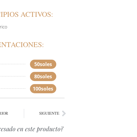
IPIOS ACTIVOS:
rico
ENTACIONES:
50soles
80soles
100soles
RIOR
SIGUIENTE
resado en este producto?