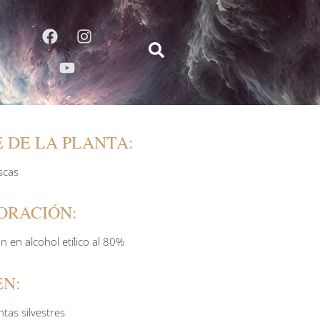
 DE LA PLANTA:
scas
ORACIÓN:
 en alcohol etílico al 80%
EN:
ntas silvestres