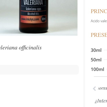
PRINC
Acido vale
PRES
leriana officinalis
30ml
50ml
100ml
ANTE
¿Inte