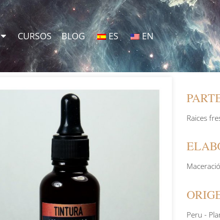
CURSOS
BLOG
ES
EN
PARTE
Raices fre
ELAB
Maceración
ORIG
Peru - Pla